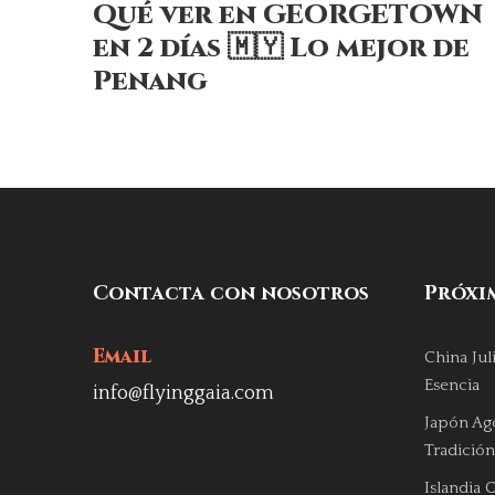
Qué ver en GEORGETOWN
en 2 días 🇲🇾 Lo mejor de
Penang
Contacta con nosotros
Próxim
Email
China Ju
Esencia
info@flyinggaia.com
Japón Ag
Tradición
Islandia 