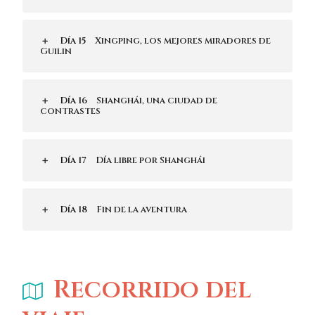
Día 15
Xingping, los mejores miradores de
Guilin
Día 16
Shanghái, una ciudad de
contrastes
Día 17
Día libre por Shanghái
Día 18
Fin de la aventura
Recorrido del