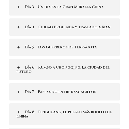
Día 3
Un día en la Gran Muralla China
Día 4
Ciudad Prohibida y traslado a Xi'an
Día 5
Los Guerreros de Terracota
Día 6
Rumbo a Chongqing, la ciudad del
futuro
Día 7
Paseando entre rascacielos
Día 8
Fenghuang, el pueblo más bonito de
China