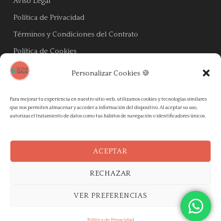
Aviso Legal
Política de Privacidad
Términos y Condiciones del Contrato
Política de Cookies
Personalizar Cookies 🍪
Flying Gaia
Para mejorar tu experiencia en nuestro sitio web, utilizamos cookies y tecnologías similares
que nos permiten almacenar y acceder a información del dispositivo. Al aceptar su uso,
autorizas el tratamiento de datos como tus hábitos de navegación o identificadores únicos.
ACEPTAR
RECHAZAR
Agencia de Viajes con licencia I-AV-0004977.1 - © 2026
VER PREFERENCIAS
Flying Gaia Todos los Derechos Reservados
Síguenos en:
Política de Privacidad