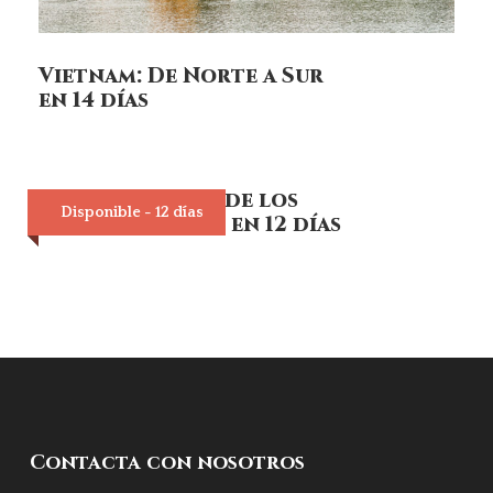
Vietnam: De Norte a Sur
en 14 días
Tailandia: Ruta de los
Disponible - 12 días
Grandes Reinos en 12 días
Contacta con nosotros