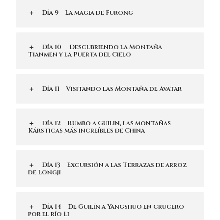
Día 9
La magia de Furong
Día 10
Descubriendo la Montaña
Tianmen y la Puerta del Cielo
Día 11
Visitando las Montaña de Avatar
Día 12
Rumbo a Guilin, las montañas
Kársticas más increíbles de China
Día 13
Excursión a las Terrazas de arroz
de Longji
Día 14
De Guilín a Yangshuo en crucero
por el río Li