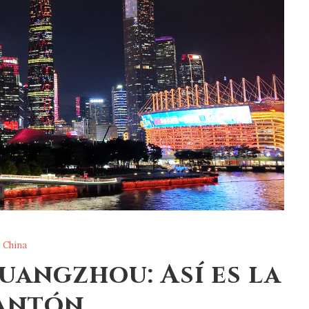
China
uangzhou: Así es la
Cantón