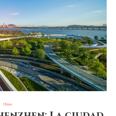
China
henzhen: La ciudad