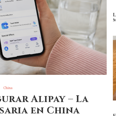
L
China
rar Alipay – La
saria en China
E